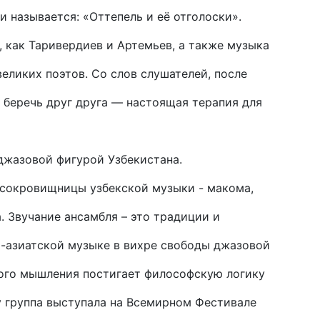
и называется: «Оттепель и её отголоски».
 как Таривердиев и Артемьев, а также музыка
великих поэтов. Со слов слушателей, после
и беречь друг друга — настоящая терапия для
 джазовой фигурой Узбекистана.
 сокровищницы узбекской музыки - макома,
. Звучание ансамбля – это традиции и
о-азиатской музыке в вихре свободы джазовой
ого мышления постигает философскую логику
у группа выступала на Всемирном Фестивале