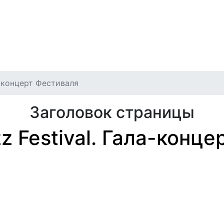
игация
илет
Отмены и переносы
Публичная оферта
Архив
ла-концерт Фестиваля
Заголовок страницы
zz Festival. Гала-конц