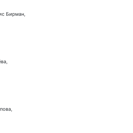
ис Бирман,
ва,
пова,