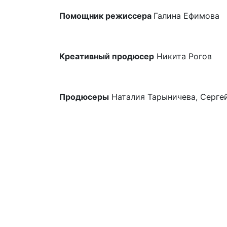
Помощник режиссера
Галина Ефимова
Креативный продюсер
Никита Рогов
Продюсеры
Наталия Тарыничева, Серге
Подвал
Архив
Афиша
Как купить билет
Отмены и переносы