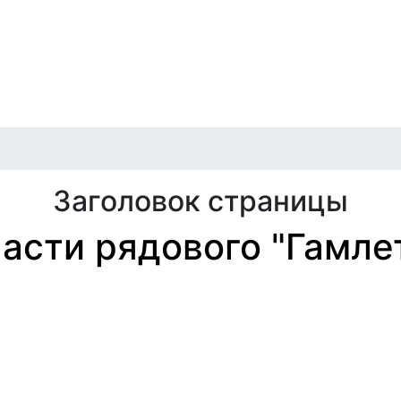
игация
илет
Отмены и переносы
Публичная оферта
Архив
Заголовок страницы
асти рядового "Гамле