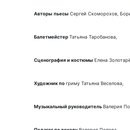
Авторы
пьесы
Сергей Скоморохов, Бор
Балетмейстер
Татьяна Таробанова,
Сценография и костюмы
Елена Золотарё
Художник по
гриму Татьяна Веселова,
Музыкальный руководитель
Валерия По
Педагог по вокалу
Валерия Попова,