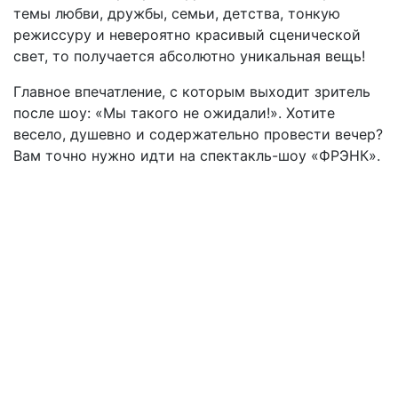
темы любви, дружбы, семьи, детства, тонкую
режиссуру и невероятно красивый сценической
свет, то получается абсолютно уникальная вещь!
Главное впечатление, с которым выходит зритель
после шоу: «Мы такого не ожидали!». Хотите
весело, душевно и содержательно провести вечер?
Вам точно нужно идти на спектакль-шоу «ФРЭНК».
Подвал
Архив
Афиша
Как купить билет
Отмены и переносы
Публичная оферта