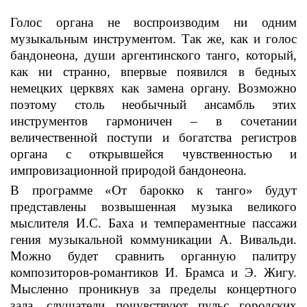
Голос органа не воспроизводим ни одним
музыкальным инструментом. Так же, как и голос
бандонеона, души аргентинского т
анго, который,
как ни странно,
впервые появился в бедных
немецких церквях как замена органу. Возможно
поэтому столь необычный ансамбль этих
инструментов гармоничен –
в сочетании
величественной поступи и богатства регистров
органа с открывшейся чувственностью и
импровизационной природой бандонеона.
В программе «От барокко к танго»
будут
представлены возвышенная музыка
великого
мыслителя И.С. Баха и темпераментные пассажи
гения музыкальной к
оммуникации А. Вивальди.
Можно будет сравнить
органную палитру
композиторов-романтиков И. Брамса
и Э. Жигу.
Мысленно проникнув
за пределы концертного
зала, слушатели почувствуют
пульс городских