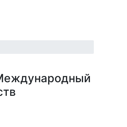
Афиша
Контакты
Новости
I Международный
ств