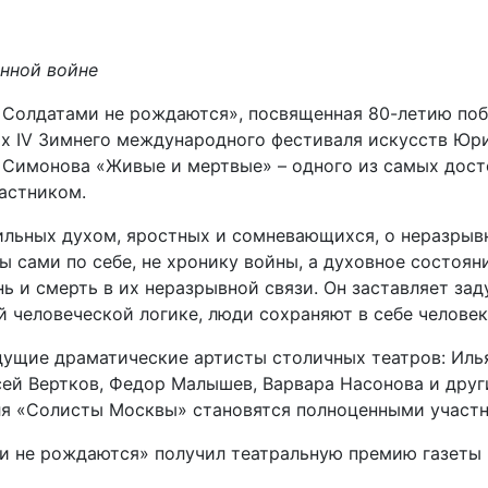
енной войне
 Солдатами не рождаются», посвященная 80-летию поб
ах IV Зимнего международного фестиваля искусств Юри
а Симонова «Живые и мертвые» – одного из самых дос
частником.
льных духом, яростных и сомневающихся, о неразрывн
ы сами по себе, не хронику войны, а духовное состоя
ь и смерть в их неразрывной связи. Он заставляет зад
 человеческой логике, люди сохраняют в себе человек
дущие драматические артисты столичных театров: Иль
ей Вертков, Федор Малышев, Варвара Насонова и друг
я «Солисты Москвы» становятся полноценными участн
и не рождаются» получил театральную премию газеты