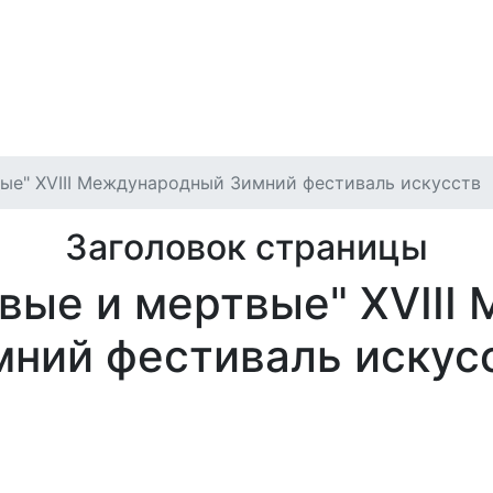
игация
илет
Отмены и переносы
Публичная оферта
Архив
ые" XVIII Международный Зимний фестиваль искусств
Заголовок страницы
вые и мертвые" XVII
мний фестиваль искус